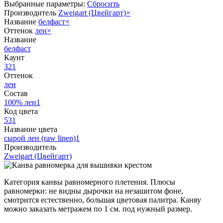
Выбранные параметры:
Сбросить
Производитель
Zweigart (Цвейгарт)
×
Название
белфаст
×
Оттенок
лен
×
Название
белфаст
Каунт
32
1
Оттенок
лен
Состав
100% лен
1
Код цвета
53
1
Название цвета
сырой лен (raw linen)
1
Производитель
Zweigart (Цвейгарт)
Категория канвы равномерного плетения. Плюсы
равномерки: не видны дырочки на незашитом фоне,
смотрится естественно, большая цветовая палитра. Канву
можно заказать метражем по 1 см. под нужный размер.