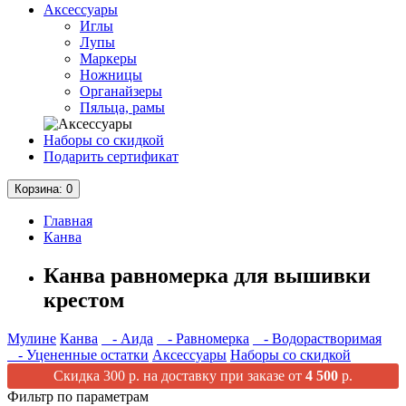
Аксессуары
Иглы
Лупы
Маркеры
Ножницы
Органайзеры
Пяльца, рамы
Наборы со скидкой
Подарить сертификат
Корзина
: 0
Главная
Канва
Канва равномерка для вышивки
крестом
Мулине
Канва
- Аида
- Равномерка
- Водорастворимая
- Уцененные остатки
Аксессуары
Наборы со скидкой
Скидка 300 р. на доставку при заказе от
4 500
р.
Фильтр по параметрам