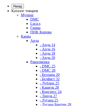
Назад
Каталог товаров
Мулине
DMC
Luca-s
Гамма
ПНК Кирова
Канва
Аида
- Аида 14
- Аида 16
- Аида 18
- Аида 20
Равномерка
- DMC 25
- DMC 28
- Беллана 20
- Белфаст 32
- Дублин 25
- Кашель 28
- Конгресс 24
- Линда 27
- Лугана 25
- Лугана Бритни 28