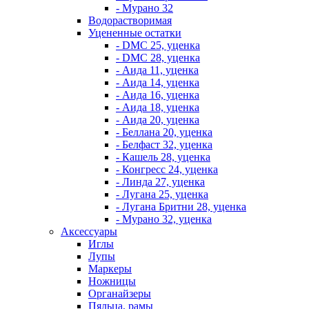
- Мурано 32
Водорастворимая
Уцененные остатки
- DMC 25, уценка
- DMC 28, уценка
- Аида 11, уценка
- Аида 14, уценка
- Аида 16, уценка
- Аида 18, уценка
- Аида 20, уценка
- Беллана 20, уценка
- Белфаст 32, уценка
- Кашель 28, уценка
- Конгресс 24, уценка
- Линда 27, уценка
- Лугана 25, уценка
- Лугана Бритни 28, уценка
- Мурано 32, уценка
Аксессуары
Иглы
Лупы
Маркеры
Ножницы
Органайзеры
Пяльца, рамы