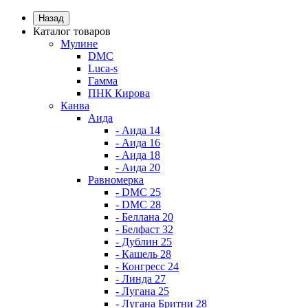
Назад
Каталог товаров
Мулине
DMC
Luca-s
Гамма
ПНК Кирова
Канва
Аида
- Аида 14
- Аида 16
- Аида 18
- Аида 20
Равномерка
- DMC 25
- DMC 28
- Беллана 20
- Белфаст 32
- Дублин 25
- Кашель 28
- Конгресс 24
- Линда 27
- Лугана 25
- Лугана Бритни 28