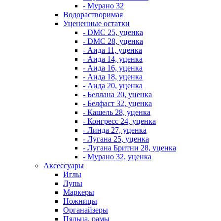
- Мурано 32
Водорастворимая
Уцененные остатки
- DMC 25, уценка
- DMC 28, уценка
- Аида 11, уценка
- Аида 14, уценка
- Аида 16, уценка
- Аида 18, уценка
- Аида 20, уценка
- Беллана 20, уценка
- Белфаст 32, уценка
- Кашель 28, уценка
- Конгресс 24, уценка
- Линда 27, уценка
- Лугана 25, уценка
- Лугана Бритни 28, уценка
- Мурано 32, уценка
Аксессуары
Иглы
Лупы
Маркеры
Ножницы
Органайзеры
Пяльца, рамы