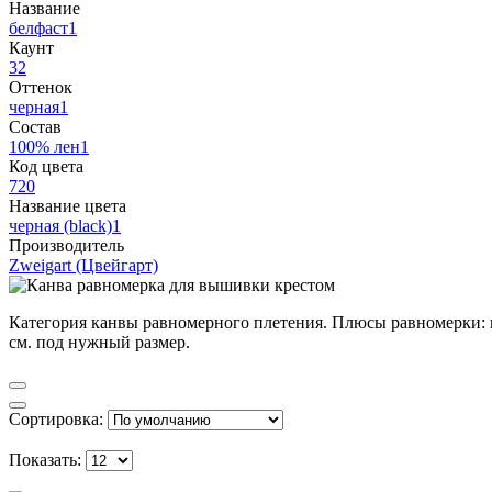
Название
белфаст
1
Каунт
32
Оттенок
черная
1
Состав
100% лен
1
Код цвета
720
Название цвета
черная (black)
1
Производитель
Zweigart (Цвейгарт)
Категория канвы равномерного плетения. Плюсы равномерки: н
см. под нужный размер.
Сортировка:
Показать: