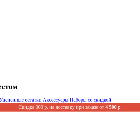
естом
Уцененные остатки
Аксессуары
Наборы со скидкой
Скидка 300 р. на доставку при заказе от
4 500
р.