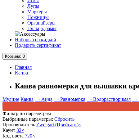
Иглы
Лупы
Маркеры
Ножницы
Органайзеры
Пяльца, рамы
Наборы со скидкой
Подарить сертификат
Корзина
: 0
Главная
Канва
Канва равномерка для вышивки кр
Мулине
Канва
- Аида
- Равномерка
- Водорастворимая
- 
Фильтр по параметрам
Выбранные параметры:
Сбросить
Производитель
Zweigart (Цвейгарт)
×
Каунт
32
×
Код цвета
720
×