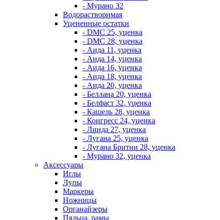
- Мурано 32
Водорастворимая
Уцененные остатки
- DMC 25, уценка
- DMC 28, уценка
- Аида 11, уценка
- Аида 14, уценка
- Аида 16, уценка
- Аида 18, уценка
- Аида 20, уценка
- Беллана 20, уценка
- Белфаст 32, уценка
- Кашель 28, уценка
- Конгресс 24, уценка
- Линда 27, уценка
- Лугана 25, уценка
- Лугана Бритни 28, уценка
- Мурано 32, уценка
Аксессуары
Иглы
Лупы
Маркеры
Ножницы
Органайзеры
Пяльца, рамы