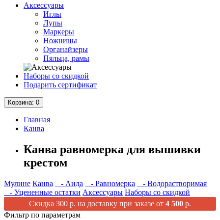
Аксессуары
Иглы
Лупы
Маркеры
Ножницы
Органайзеры
Пяльца, рамы
Наборы со скидкой
Подарить сертификат
Корзина
: 0
Главная
Канва
Канва равномерка для вышивки
крестом
Мулине
Канва
- Аида
- Равномерка
- Водорастворимая
- Уцененные остатки
Аксессуары
Наборы со скидкой
Скидка 300 р. на доставку при заказе от
4 500
р.
Фильтр по параметрам