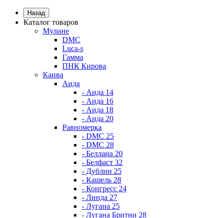
Назад
Каталог товаров
Мулине
DMC
Luca-s
Гамма
ПНК Кирова
Канва
Аида
- Аида 14
- Аида 16
- Аида 18
- Аида 20
Равномерка
- DMC 25
- DMC 28
- Беллана 20
- Белфаст 32
- Дублин 25
- Кашель 28
- Конгресс 24
- Линда 27
- Лугана 25
- Лугана Бритни 28