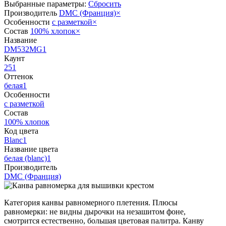
Выбранные параметры:
Сбросить
Производитель
DMC (Франция)
×
Особенности
с разметкой
×
Состав
100% хлопок
×
Название
DM532MG
1
Каунт
25
1
Оттенок
белая
1
Особенности
с разметкой
Состав
100% хлопок
Код цвета
Blanc
1
Название цвета
белая (blanc)
1
Производитель
DMC (Франция)
Категория канвы равномерного плетения. Плюсы
равномерки: не видны дырочки на незашитом фоне,
смотрится естественно, большая цветовая палитра. Канву