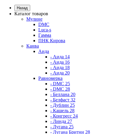
Назад
Каталог товаров
Мулине
DMC
Luca-s
Гамма
ПНК Кирова
Канва
Аида
- Аида 14
- Аида 16
- Аида 18
- Аида 20
Равномерка
- DMC 25
- DMC 28
- Беллана 20
- Белфаст 32
- Дублин 25
- Кашель 28
- Конгресс 24
- Линда 27
- Лугана 25
- Лугана Бритни 28