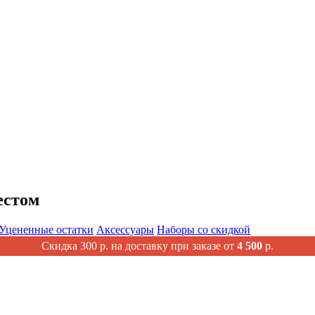
естом
Уцененные остатки
Аксессуары
Наборы со скидкой
Скидка 300 р. на доставку при заказе от
4 500
р.