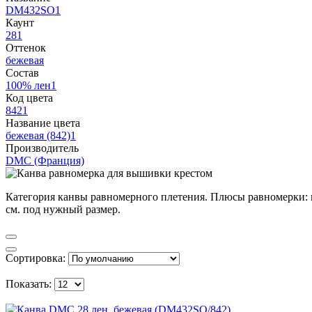
DM432SO
1
Каунт
28
1
Оттенок
бежевая
Состав
100% лен
1
Код цвета
842
1
Название цвета
бежевая (842)
1
Производитель
DMC (Франция)
Категория канвы равномерного плетения. Плюсы равномерки: н
см. под нужный размер.
Сортировка:
Показать: