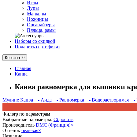
Иглы
Лупы
Маркеры
Ножницы
Органайзеры
Пяльца, рамы
Наборы со скидкой
Подарить сертификат
Корзина
: 0
Главная
Канва
Канва равномерка для вышивки кр
Мулине
Канва
- Аида
- Равномерка
- Водорастворимая
- 
Фильтр по параметрам
Выбранные параметры:
Сбросить
Производитель
DMC (Франция)
×
Оттенок
бежевая
×
Название