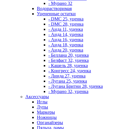
- Мурано 32
Водорастворимая
Уцененные остатки
- DMC 25, уценка
- DMC 28, уценка
- Аида 11, уценка
- Аида 14, уценка
- Аида 16, уценка
- Аида 18, уценка
- Аида 20, уценка
- Беллана 20, уценка
- Белфаст 32, уценка
- Кашель 28, уценка
- Конгресс 24, уценка
- Линда 27, уценка
- Лугана 25, уценка
- Лугана Бритни 28, уценка
- Мурано 32, уценка
Аксессуары
Иглы
Лупы
Маркеры
Ножницы
Органайзеры
Пяльца, рамы