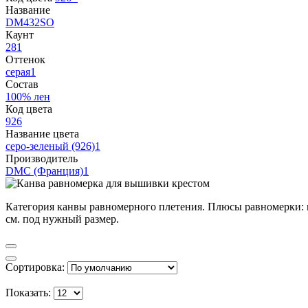
Название
DM432SO
Каунт
28
1
Оттенок
серая
1
Состав
100% лен
Код цвета
926
Название цвета
серо-зеленый (926)
1
Производитель
DMC (Франция)
1
Категория канвы равномерного плетения. Плюсы равномерки: н
см. под нужный размер.
Сортировка:
Показать: