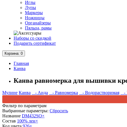
Иглы
Лупы
Маркеры
Ножницы
Органайзеры
Пяльца, рамы
Наборы со скидкой
Подарить сертификат
Корзина
: 0
Главная
Канва
Канва равномерка для вышивки кр
Мулине
Канва
- Аида
- Равномерка
- Водорастворимая
- 
Фильтр по параметрам
Выбранные параметры:
Сбросить
Название
DM432SO
×
Состав
100% лен
×
Код цвета
926
×