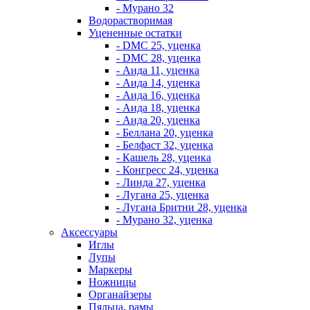
- Мурано 32
Водорастворимая
Уцененные остатки
- DMC 25, уценка
- DMC 28, уценка
- Аида 11, уценка
- Аида 14, уценка
- Аида 16, уценка
- Аида 18, уценка
- Аида 20, уценка
- Беллана 20, уценка
- Белфаст 32, уценка
- Кашель 28, уценка
- Конгресс 24, уценка
- Линда 27, уценка
- Лугана 25, уценка
- Лугана Бритни 28, уценка
- Мурано 32, уценка
Аксессуары
Иглы
Лупы
Маркеры
Ножницы
Органайзеры
Пяльца, рамы