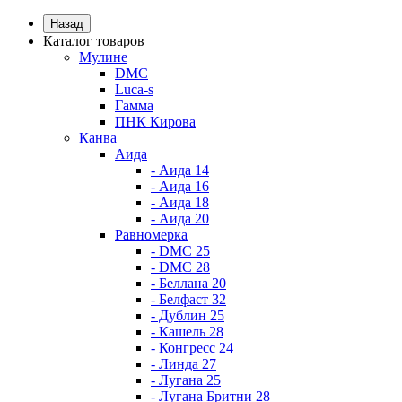
Назад
Каталог товаров
Мулине
DMC
Luca-s
Гамма
ПНК Кирова
Канва
Аида
- Аида 14
- Аида 16
- Аида 18
- Аида 20
Равномерка
- DMC 25
- DMC 28
- Беллана 20
- Белфаст 32
- Дублин 25
- Кашель 28
- Конгресс 24
- Линда 27
- Лугана 25
- Лугана Бритни 28