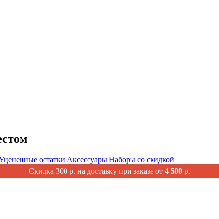
естом
Уцененные остатки
Аксессуары
Наборы со скидкой
Скидка 300 р. на доставку при заказе от
4 500
р.