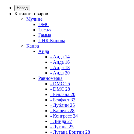
Назад
Каталог товаров
Мулине
DMC
Luca-s
Гамма
ПНК Кирова
Канва
Аида
- Аида 14
- Аида 16
- Аида 18
- Аида 20
Равномерка
- DMC 25
- DMC 28
- Беллана 20
- Белфаст 32
- Дублин 25
- Кашель 28
- Конгресс 24
- Линда 27
- Лугана 25
- Лугана Бритни 28