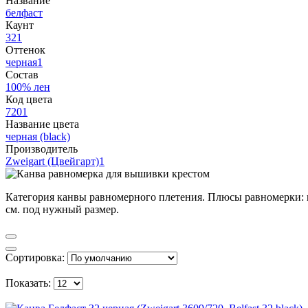
Название
белфаст
Каунт
32
1
Оттенок
черная
1
Состав
100% лен
Код цвета
720
1
Название цвета
черная (black)
Производитель
Zweigart (Цвейгарт)
1
Категория канвы равномерного плетения. Плюсы равномерки: н
см. под нужный размер.
Сортировка:
Показать: