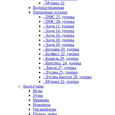
- Мурано 32
Водорастворимая
Уцененные остатки
- DMC 25, уценка
- DMC 28, уценка
- Аида 11, уценка
- Аида 14, уценка
- Аида 16, уценка
- Аида 18, уценка
- Аида 20, уценка
- Беллана 20, уценка
- Белфаст 32, уценка
- Кашель 28, уценка
- Конгресс 24, уценка
- Линда 27, уценка
- Лугана 25, уценка
- Лугана Бритни 28, уценка
- Мурано 32, уценка
Аксессуары
Иглы
Лупы
Маркеры
Ножницы
Органайзеры
Пяльца, рамы