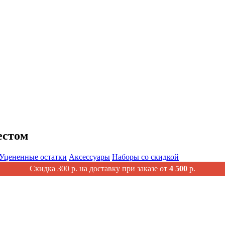
естом
Уцененные остатки
Аксессуары
Наборы со скидкой
Скидка 300 р. на доставку при заказе от
4 500
р.