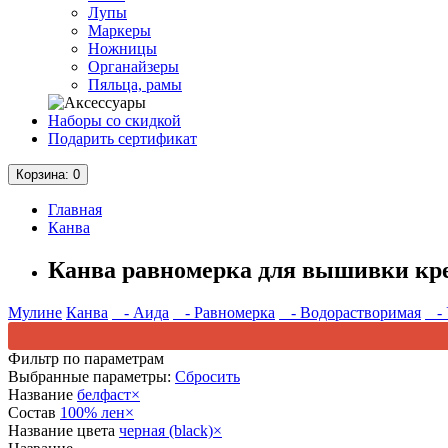
Лупы
Маркеры
Ножницы
Органайзеры
Пяльца, рамы
Наборы со скидкой
Подарить сертификат
Корзина
: 0
Главная
Канва
Канва равномерка для вышивки кр
Мулине
Канва
- Аида
- Равномерка
- Водорастворимая
- 
Фильтр по параметрам
Выбранные параметры:
Сбросить
Название
белфаст
×
Состав
100% лен
×
Название цвета
черная (black)
×