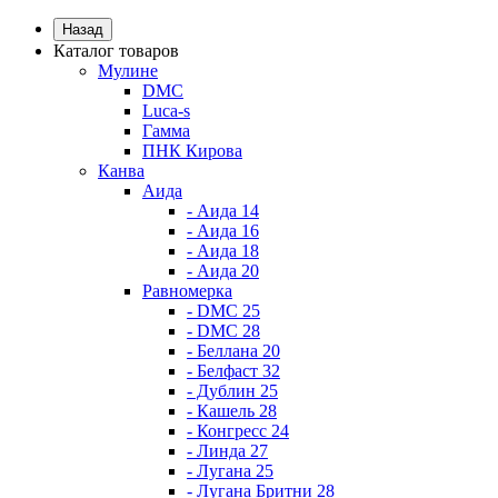
Назад
Каталог товаров
Мулине
DMC
Luca-s
Гамма
ПНК Кирова
Канва
Аида
- Аида 14
- Аида 16
- Аида 18
- Аида 20
Равномерка
- DMC 25
- DMC 28
- Беллана 20
- Белфаст 32
- Дублин 25
- Кашель 28
- Конгресс 24
- Линда 27
- Лугана 25
- Лугана Бритни 28