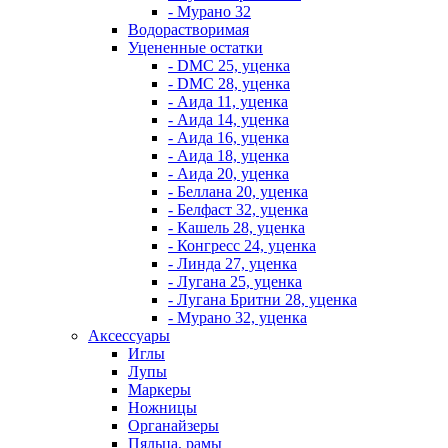
- Мурано 32
Водорастворимая
Уцененные остатки
- DMC 25, уценка
- DMC 28, уценка
- Аида 11, уценка
- Аида 14, уценка
- Аида 16, уценка
- Аида 18, уценка
- Аида 20, уценка
- Беллана 20, уценка
- Белфаст 32, уценка
- Кашель 28, уценка
- Конгресс 24, уценка
- Линда 27, уценка
- Лугана 25, уценка
- Лугана Бритни 28, уценка
- Мурано 32, уценка
Аксессуары
Иглы
Лупы
Маркеры
Ножницы
Органайзеры
Пяльца, рамы