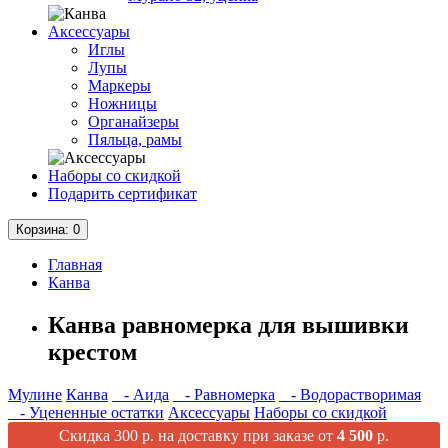
Аксессуары
Иглы
Лупы
Маркеры
Ножницы
Органайзеры
Пяльца, рамы
Наборы со скидкой
Подарить сертификат
Корзина
: 0
Главная
Канва
Канва равномерка для вышивки
крестом
Мулине
Канва
- Аида
- Равномерка
- Водорастворимая
- Уцененные остатки
Аксессуары
Наборы со скидкой
Скидка 300 р. на доставку при заказе от
4 500
р.