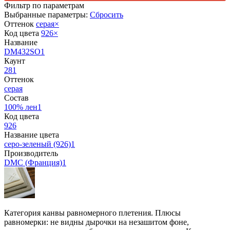
Фильтр по параметрам
Выбранные параметры:
Сбросить
Оттенок
серая
×
Код цвета
926
×
Название
DM432SO
1
Каунт
28
1
Оттенок
серая
Состав
100% лен
1
Код цвета
926
Название цвета
серо-зеленый (926)
1
Производитель
DMC (Франция)
1
Категория канвы равномерного плетения. Плюсы
равномерки: не видны дырочки на незашитом фоне,