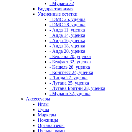
- Мурано 32
Водорастворимая
Уцененные остатки
- DMC 25, уценка
- DMC 28, уценка
- Аида 11, уценка
- Аида 14, уценка
- Аида 16, уценка
- Аида 18, уценка
- Аида 20, уценка
- Беллана 20, уценка
- Белфаст 32, уценка
- Кашель 28, уценка
- Конгресс 24, уценка
- Линда 27, уценка
- Лугана 25, уценка
- Лугана Бритни 28, уценка
- Мурано 32, уценка
Аксессуары
Иглы
Лупы
Маркеры
Ножницы
Органайзеры
Пяльца, рамы