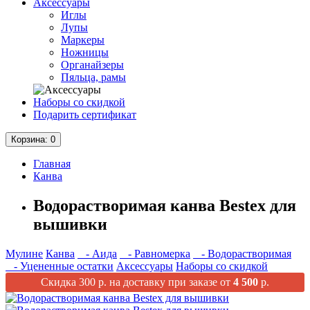
Аксессуары
Иглы
Лупы
Маркеры
Ножницы
Органайзеры
Пяльца, рамы
Наборы со скидкой
Подарить сертификат
Корзина
: 0
Главная
Канва
Водорастворимая канва Bestex для
вышивки
Мулине
Канва
- Аида
- Равномерка
- Водорастворимая
- Уцененные остатки
Аксессуары
Наборы со скидкой
Скидка 300 р. на доставку при заказе от
4 500
р.