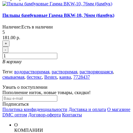
Пяльцы бамбуковые Гамма BKW-10, 76мм (бамбук)
Наличие:
Есть в наличии
5
181.00 р.
+
-
В корзину
Теги:
водорастворимая
,
растворимая
,
растворяющаяся
,
смываемая
,
бестекс
,
Bestex
,
канва
,
7728437
Узнать о поступлении
Пополнение ниток, новые товары, скидки!
Подписаться
Политика конфиденциальности
Доставка и оплата
О магазине
DMC оптом
Договор-оферта
Контакты
О
КОМПАНИИ