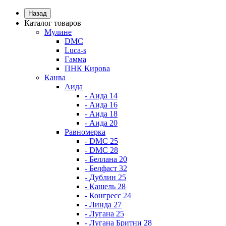
Назад
Каталог товаров
Мулине
DMC
Luca-s
Гамма
ПНК Кирова
Канва
Аида
- Аида 14
- Аида 16
- Аида 18
- Аида 20
Равномерка
- DMC 25
- DMC 28
- Беллана 20
- Белфаст 32
- Дублин 25
- Кашель 28
- Конгресс 24
- Линда 27
- Лугана 25
- Лугана Бритни 28