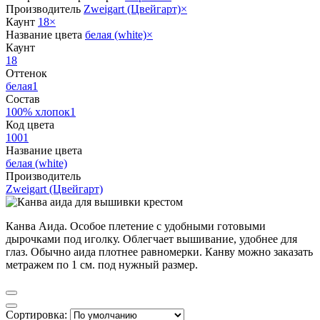
Производитель
Zweigart (Цвейгарт)
×
Каунт
18
×
Название цвета
белая (white)
×
Каунт
18
Оттенок
белая
1
Состав
100% хлопок
1
Код цвета
100
1
Название цвета
белая (white)
Производитель
Zweigart (Цвейгарт)
Канва Аида. Особое плетение с удобными готовыми
дырочками под иголку. Облегчает вышивание, удобнее для
глаз. Обычно аида плотнее равномерки. Канву можно заказать
метражем по 1 см. под нужный размер.
Сортировка: