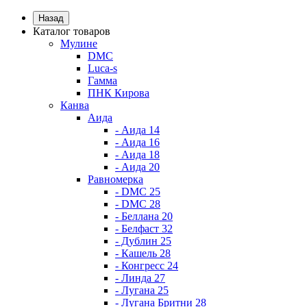
Назад
Каталог товаров
Мулине
DMC
Luca-s
Гамма
ПНК Кирова
Канва
Аида
- Аида 14
- Аида 16
- Аида 18
- Аида 20
Равномерка
- DMC 25
- DMC 28
- Беллана 20
- Белфаст 32
- Дублин 25
- Кашель 28
- Конгресс 24
- Линда 27
- Лугана 25
- Лугана Бритни 28