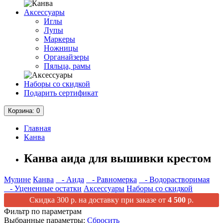
Аксессуары
Иглы
Лупы
Маркеры
Ножницы
Органайзеры
Пяльца, рамы
Наборы со скидкой
Подарить сертификат
Корзина
: 0
Главная
Канва
Канва аида для вышивки крестом
Мулине
Канва
- Аида
- Равномерка
- Водорастворимая
- Уцененные остатки
Аксессуары
Наборы со скидкой
Скидка 300 р. на доставку при заказе от
4 500
р.
Фильтр по параметрам
Выбранные параметры:
Сбросить