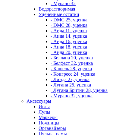
- Мурано 32
Водорастворимая
Уцененные остатки
- DMC 25, уценка
- DMC 28, уценка
- Аида 11, уценка
- Аида 14, уценка
- Аида 16, уценка
- Аида 18, уценка
- Аида 20, уценка
- Беллана 20, уценка
- Белфаст 32, уценка
- Кашель 28, уценка
- Конгресс 24, уценка
- Линда 27, уценка
- Лугана 25, уценка
- Лугана Бритни 28, уценка
- Мурано 32, уценка
Аксессуары
Иглы
Лупы
Маркеры
Ножницы
Органайзеры
Пяльца, рамы