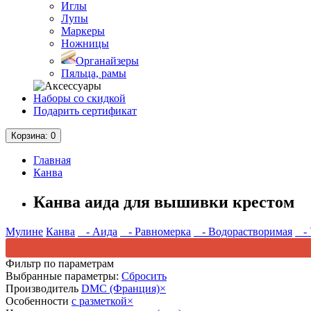
Иглы
Лупы
Маркеры
Ножницы
Органайзеры
Пяльца, рамы
Наборы со скидкой
Подарить сертификат
Корзина
: 0
Главная
Канва
Канва аида для вышивки крестом
Мулине
Канва
- Аида
- Равномерка
- Водорастворимая
- 
Фильтр по параметрам
Выбранные параметры:
Сбросить
Производитель
DMC (Франция)
×
Особенности
с разметкой
×