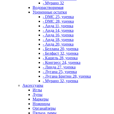
- Мурано 32
Водорастворимая
Уцененные остатки
- DMC 25, уценка
- DMC 28, уценка
- Аида 11, уценка
- Аида 14, уценка
- Аида 16, уценка
- Аида 18, уценка
- Аида 20, уценка
- Беллана 20, уценка
- Белфаст 32, уценка
- Кашель 28, уценка
- Конгресс 24, уценка
- Линда 27, уценка
- Лугана 25, уценка
- Лугана Бритни 28, уценка
- Мурано 32, уценка
Аксессуары
Иглы
Лупы
Маркеры
Ножницы
Органайзеры
Пяльца, рамы