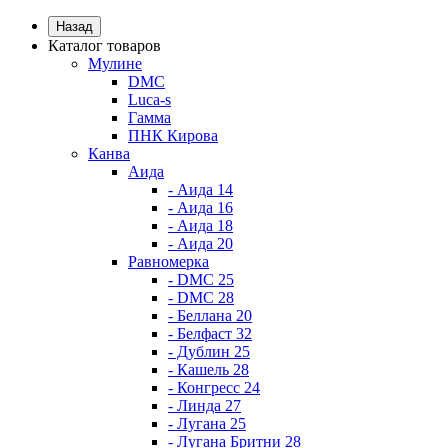
Назад
Каталог товаров
Мулине
DMC
Luca-s
Гамма
ПНК Кирова
Канва
Аида
- Аида 14
- Аида 16
- Аида 18
- Аида 20
Равномерка
- DMC 25
- DMC 28
- Беллана 20
- Белфаст 32
- Дублин 25
- Кашель 28
- Конгресс 24
- Линда 27
- Лугана 25
- Лугана Бритни 28