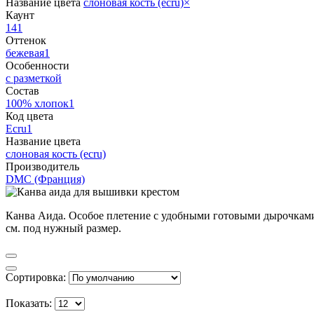
Название цвета
слоновая кость (ecru)
×
Каунт
14
1
Оттенок
бежевая
1
Особенности
с разметкой
Состав
100% хлопок
1
Код цвета
Ecru
1
Название цвета
слоновая кость (ecru)
Производитель
DMC (Франция)
Канва Аида. Особое плетение с удобными готовыми дырочками 
см. под нужный размер.
Сортировка:
Показать: