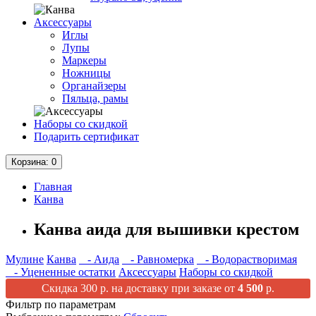
Аксессуары
Иглы
Лупы
Маркеры
Ножницы
Органайзеры
Пяльца, рамы
Наборы со скидкой
Подарить сертификат
Корзина
: 0
Главная
Канва
Канва аида для вышивки крестом
Мулине
Канва
- Аида
- Равномерка
- Водорастворимая
- Уцененные остатки
Аксессуары
Наборы со скидкой
Скидка 300 р. на доставку при заказе от
4 500
р.
Фильтр по параметрам