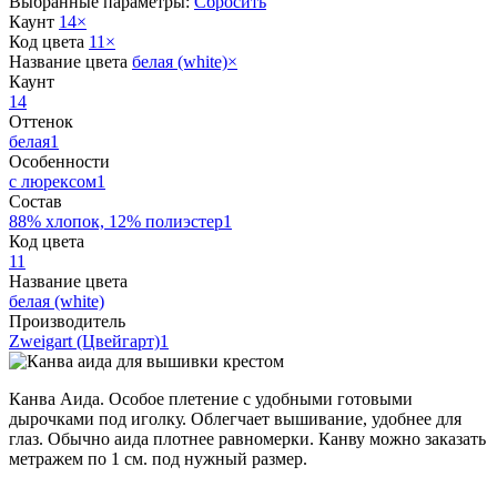
Выбранные параметры:
Сбросить
Каунт
14
×
Код цвета
11
×
Название цвета
белая (white)
×
Каунт
14
Оттенок
белая
1
Особенности
с люрексом
1
Состав
88% хлопок, 12% полиэстер
1
Код цвета
11
Название цвета
белая (white)
Производитель
Zweigart (Цвейгарт)
1
Канва Аида. Особое плетение с удобными готовыми
дырочками под иголку. Облегчает вышивание, удобнее для
глаз. Обычно аида плотнее равномерки. Канву можно заказать
метражем по 1 см. под нужный размер.