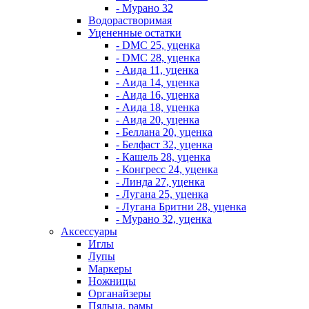
- Мурано 32
Водорастворимая
Уцененные остатки
- DMC 25, уценка
- DMC 28, уценка
- Аида 11, уценка
- Аида 14, уценка
- Аида 16, уценка
- Аида 18, уценка
- Аида 20, уценка
- Беллана 20, уценка
- Белфаст 32, уценка
- Кашель 28, уценка
- Конгресс 24, уценка
- Линда 27, уценка
- Лугана 25, уценка
- Лугана Бритни 28, уценка
- Мурано 32, уценка
Аксессуары
Иглы
Лупы
Маркеры
Ножницы
Органайзеры
Пяльца, рамы