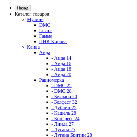
Назад
Каталог товаров
Мулине
DMC
Luca-s
Гамма
ПНК Кирова
Канва
Аида
- Аида 14
- Аида 16
- Аида 18
- Аида 20
Равномерка
- DMC 25
- DMC 28
- Беллана 20
- Белфаст 32
- Дублин 25
- Кашель 28
- Конгресс 24
- Линда 27
- Лугана 25
- Лугана Бритни 28