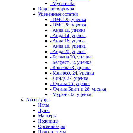
- Мурано 32
Водорастворимая
Уцененные остатки
- DMC 25, уценка
- DMC 28, уценка
- Аида 11, уценка
- Аида 14, уценка
- Аида 16, уценка
- Аида 18, уценка
- Аида 20, уценка
- Беллана 20, уценка
- Белфаст 32, уценка
- Кашель 28, уценка
- Конгресс 24, уценка
- Линда 27, уценка
- Лугана 25, уценка
- Лугана Бритни 28, уценка
- Мурано 32, уценка
Аксессуары
Иглы
Лупы
Маркеры
Ножницы
Органайзеры
Пяльца, рамы