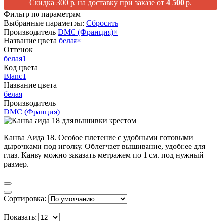
Скидка 300 р. на доставку при заказе от
4 500
р.
Фильтр по параметрам
Выбранные параметры:
Сбросить
Производитель
DMC (Франция)
×
Название цвета
белая
×
Оттенок
белая
1
Код цвета
Blanc
1
Название цвета
белая
Производитель
DMC (Франция)
Канва Аида 18. Особое плетение с удобными готовыми
дырочками под иголку. Облегчает вышивание, удобнее для
глаз. Канву можно заказать метражем по 1 см. под нужный
размер.
Сортировка:
Показать: