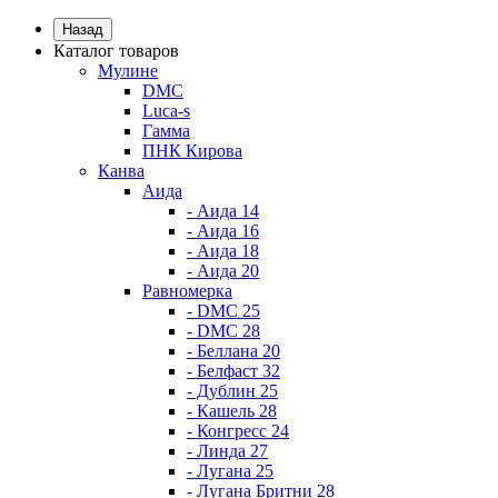
Назад
Каталог товаров
Мулине
DMC
Luca-s
Гамма
ПНК Кирова
Канва
Аида
- Аида 14
- Аида 16
- Аида 18
- Аида 20
Равномерка
- DMC 25
- DMC 28
- Беллана 20
- Белфаст 32
- Дублин 25
- Кашель 28
- Конгресс 24
- Линда 27
- Лугана 25
- Лугана Бритни 28