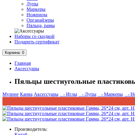
Лупы
Маркеры
Ножницы
Органайзеры
Пяльца, рамы
Наборы со скидкой
Подарить сертификат
Корзина
: 0
Главная
Аксессуары
Пяльцы шестиугольные пластиковые
Мулине
Канва
Аксессуары
- Иглы
- Лупы
- Маркеры
- Н
Производитель:
Китай