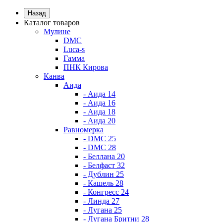
Назад
Каталог товаров
Мулине
DMC
Luca-s
Гамма
ПНК Кирова
Канва
Аида
- Аида 14
- Аида 16
- Аида 18
- Аида 20
Равномерка
- DMC 25
- DMC 28
- Беллана 20
- Белфаст 32
- Дублин 25
- Кашель 28
- Конгресс 24
- Линда 27
- Лугана 25
- Лугана Бритни 28