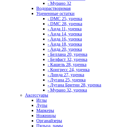
- Мурано 32
Водорастворимая
Уцененные остатки
- DMC 25, уценка
- DMC 28, уценка
- Аида 11, уценка
- Аида 14, уценка
- Аида 16, уценка
- Аида 18, уценка
- Аида 20, уценка
- Беллана 20, уценка
- Белфаст 32, уценка
- Кашель 28, уценка
- Конгресс 24, уценка
- Линда 27, уценка
- Лугана 25, уценка
- Лугана Бритни 28, уценка
- Мурано 32, уценка
Аксессуары
Иглы
Лупы
Маркеры
Ножницы
Органайзеры
Пяльца, рамы