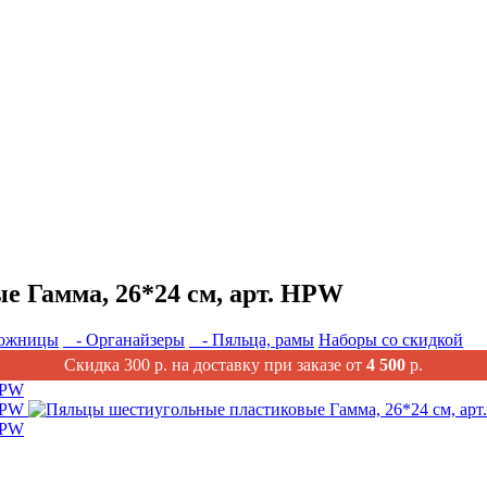
 Гамма, 26*24 см, арт. HPW
ожницы
- Органайзеры
- Пяльца, рамы
Наборы со скидкой
Скидка 300 р. на доставку при заказе от
4 500
р.