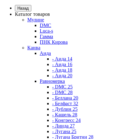
Назад
Каталог товаров
Мулине
DMC
Luca-s
Гамма
ПНК Кирова
Канва
Аида
- Аида 14
- Аида 16
- Аида 18
- Аида 20
Равномерка
- DMC 25
- DMC 28
- Беллана 20
- Белфаст 32
- Дублин 25
- Кашель 28
- Конгресс 24
- Линда 27
- Лугана 25
- Лугана Бритни 28