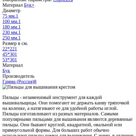
Материал
Бук
×
Диаметр
75 мм.
1
100 мм.
1
180 мм.
1
230 мм.
1
250 мм.
1
Размер в см.
22*22
1
45*30
1
53*30
1
Материал
Бук
Производитель
Гамма (Россия)
8
Пяльцы - незаменимый инструмент для каждой
вышивальщицы. Они помогают не держать канву тряпочкой
на коленке, а натягивают ее для удобной работы иглой.
Пяльцы изготавливают из разных материалов. Самыми
популярными пяльцами для вышивания являются деревянные
пяльцы. Они бывают круглой, квадратной, овальной или
прямоугольной формы. Для больших работ обычно
используют пяльцы-рамки для вышивания. С ними, в отличии