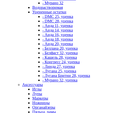
- Мурано 32
Водорастворимая
Уцененные остатки
- DMC 25, уценка
- DMC 28, уценка
- Аида 11, уценка
- Аида 14, уценка
- Аида 16, уценка
- Аида 18, уценка
- Аида 20, уценка
- Беллана 20, уценка
- Белфаст 32, уценка
- Кашель 28, уценка
- Конгресс 24, уценка
- Линда 27, уценка
- Лугана 25, уценка
- Лугана Бритни 28, уценка
- Мурано 32, уценка
Аксессуары
Иглы
Лупы
Маркеры
Ножницы
Органайзеры
Пяльца, рамы