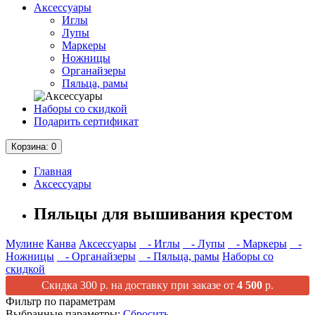
Аксессуары
Иглы
Лупы
Маркеры
Ножницы
Органайзеры
Пяльца, рамы
Наборы со скидкой
Подарить сертификат
Корзина
: 0
Главная
Аксессуары
Пяльцы для вышивания крестом
Мулине
Канва
Аксессуары
- Иглы
- Лупы
- Маркеры
-
Ножницы
- Органайзеры
- Пяльца, рамы
Наборы со
скидкой
Скидка 300 р. на доставку при заказе от
4 500
р.
Фильтр по параметрам
Выбранные параметры:
Сбросить