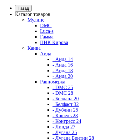
Назад
Каталог товаров
Мулине
DMC
Luca-s
Гамма
ПНК Кирова
Канва
Аида
- Аида 14
- Аида 16
- Аида 18
- Аида 20
Равномерка
- DMC 25
- DMC 28
- Беллана 20
- Белфаст 32
- Дублин 25
- Кашель 28
- Конгресс 24
- Линда 27
- Лугана 25
- Лугана Бритни 28