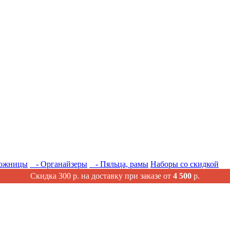
ожницы
- Органайзеры
- Пяльца, рамы
Наборы со скидкой
Скидка 300 р. на доставку при заказе от
4 500
р.