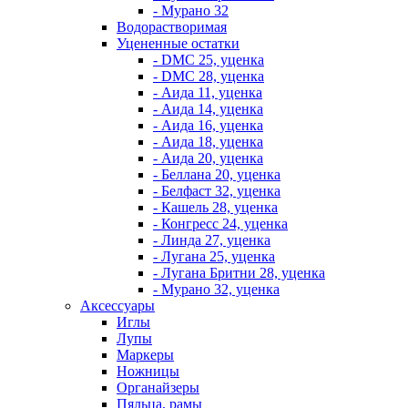
- Мурано 32
Водорастворимая
Уцененные остатки
- DMC 25, уценка
- DMC 28, уценка
- Аида 11, уценка
- Аида 14, уценка
- Аида 16, уценка
- Аида 18, уценка
- Аида 20, уценка
- Беллана 20, уценка
- Белфаст 32, уценка
- Кашель 28, уценка
- Конгресс 24, уценка
- Линда 27, уценка
- Лугана 25, уценка
- Лугана Бритни 28, уценка
- Мурано 32, уценка
Аксессуары
Иглы
Лупы
Маркеры
Ножницы
Органайзеры
Пяльца, рамы