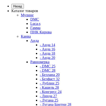
Назад
Каталог товаров
Мулине
DMC
Luca-s
Гамма
ПНК Кирова
Канва
Аида
- Аида 14
- Аида 16
- Аида 18
- Аида 20
Равномерка
- DMC 25
- DMC 28
- Беллана 20
- Белфаст 32
- Дублин 25
- Кашель 28
- Конгресс 24
- Линда 27
- Лугана 25
- Лугана Бритни 28