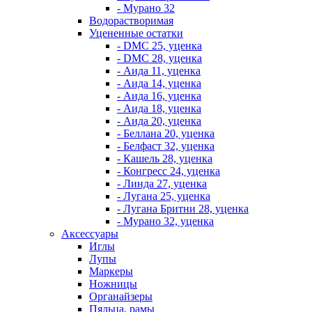
- Мурано 32
Водорастворимая
Уцененные остатки
- DMC 25, уценка
- DMC 28, уценка
- Аида 11, уценка
- Аида 14, уценка
- Аида 16, уценка
- Аида 18, уценка
- Аида 20, уценка
- Беллана 20, уценка
- Белфаст 32, уценка
- Кашель 28, уценка
- Конгресс 24, уценка
- Линда 27, уценка
- Лугана 25, уценка
- Лугана Бритни 28, уценка
- Мурано 32, уценка
Аксессуары
Иглы
Лупы
Маркеры
Ножницы
Органайзеры
Пяльца, рамы